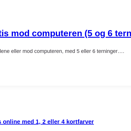
atis mod computeren (5 og 6 ter
alene eller mod computeren, med 5 eller 6 terninger….
 online med 1, 2 eller 4 kortfarver