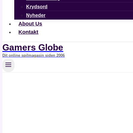
Krydsord
Nyheder
About Us
Kontakt
Gamers Globe
Dit online spilmagasin siden 2006