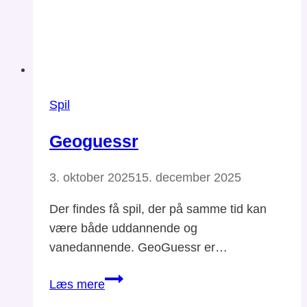
Spil
Geoguessr
3. oktober 2025
15. december 2025
Der findes få spil, der på samme tid kan
være både uddannende og
vanedannende. GeoGuessr er…
Geoguessr
Læs mere