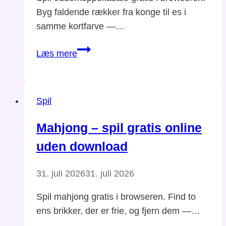
Byg faldende rækker fra konge til es i
samme kortfarve —…
Edderkoppekabale
Læs mere
–
spil
gratis
Spil
online
med
Mahjong – spil gratis online
1,
uden download
2
eller
31. juli 2026
31. juli 2026
4
kortfarver
Spil mahjong gratis i browseren. Find to
ens brikker, der er frie, og fjern dem —…