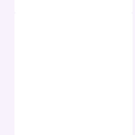
hed
Roblox
før
det
hed
Roblox?