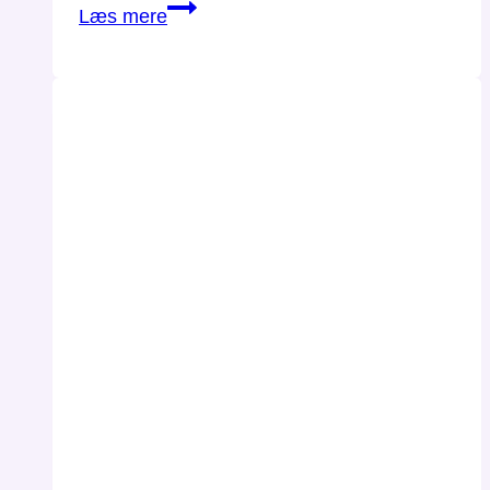
GeoGuessr
Læs mere
for
begyndere:
Sådan
kommer
du
i
gang