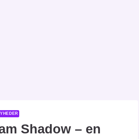
YHEDER
ham Shadow – en