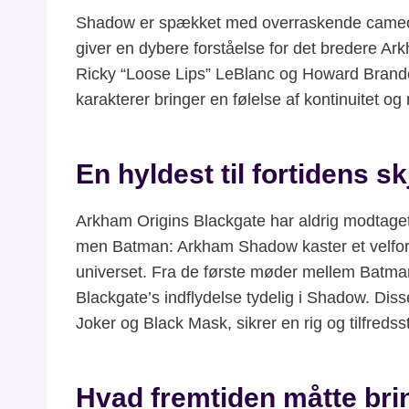
Shadow er spækket med overraskende cameos f
giver en dybere forståelse for det bredere Ar
Ricky “Loose Lips” LeBlanc og Howard Branden,
karakterer bringer en følelse af kontinuitet og 
En hyldest til fortidens sk
Arkham Origins Blackgate har aldrig modta
men Batman: Arkham Shadow kaster et velfortje
universet. Fra de første møder mellem Batman
Blackgate’s indflydelse tydelig i Shadow. Dis
Joker og Black Mask, sikrer en rig og tilfredsst
Hvad fremtiden måtte bri