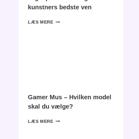
kunstners bedste ven
TEGNEPLADE:
LÆS MERE
DEN
DIGITALE
KUNSTNERS
BEDSTE
VEN
Gamer Mus – Hvilken model
skal du vælge?
GAMER
LÆS MERE
MUS
–