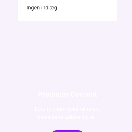
Ingen indlæg
Premium Content
Lorem ipsum dolor sit amet,
consectetur adipiscing elit.