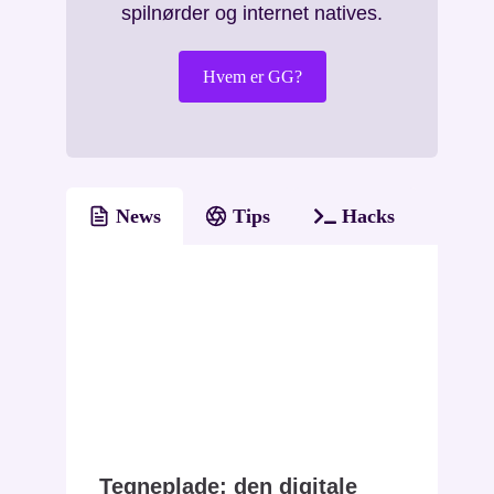
spilnørder og internet natives.
Hvem er GG?
News
Tips
Hacks
Tegneplade: den digitale