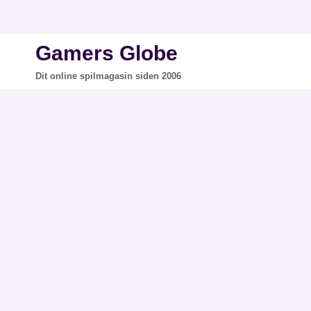
Fortsæt
til
indhold
Gamers Globe
Dit online spilmagasin siden 2006