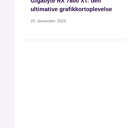
Gigabyte RX 7800 XT: den
ultimative grafikkortoplevelse
25. december 2024