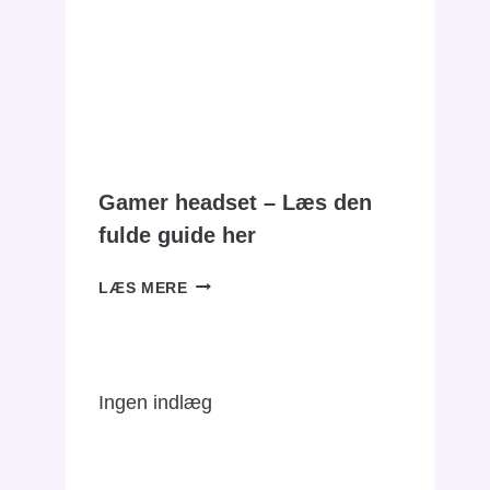
HVILKEN
MODEL
SKAL
DU
VÆLGE?
Gamer headset – Læs den
fulde guide her
GAMER
LÆS MERE
HEADSET
–
LÆS
DEN
Ingen indlæg
FULDE
GUIDE
HER