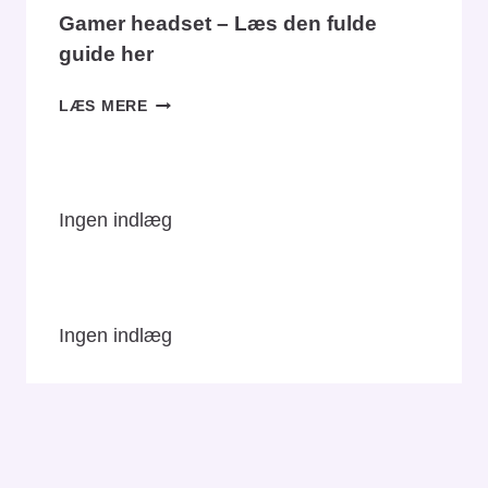
Gamer headset – Læs den fulde
guide her
GAMER
LÆS MERE
HEADSET
–
LÆS
DEN
Ingen indlæg
FULDE
GUIDE
HER
Ingen indlæg