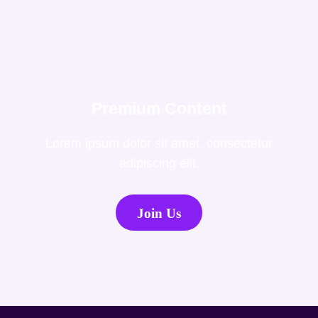
Premium Content
Lorem ipsum dolor sit amet, consectetur
adipiscing elit.
Join Us