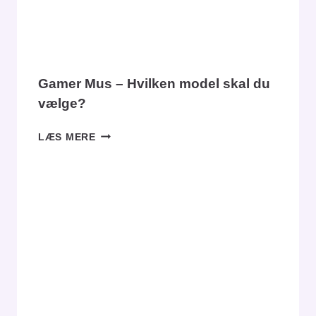
Gamer Mus – Hvilken model skal du
vælge?
GAMER
LÆS MERE
MUS
–
HVILKEN
MODEL
SKAL
DU
VÆLGE?