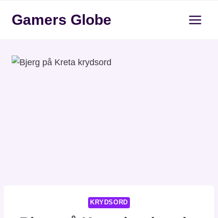
Fortsæt
Gamers Globe
til
indhold
KRYDSORD