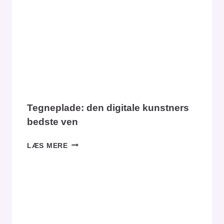
Tegneplade: den digitale kunstners
bedste ven
TEGNEPLADE:
LÆS MERE
DEN
DIGITALE
KUNSTNERS
BEDSTE
VEN