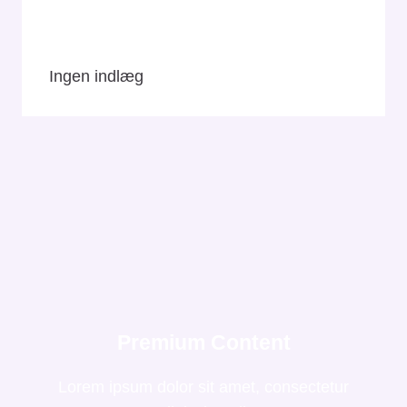
GUIDE
HER
Ingen indlæg
Premium Content
Lorem ipsum dolor sit amet, consectetur