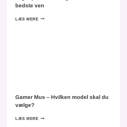
bedste ven
TEGNEPLADE:
LÆS MERE
DEN
DIGITALE
KUNSTNERS
BEDSTE
VEN
Gamer Mus – Hvilken model skal du
vælge?
GAMER
LÆS MERE
MUS