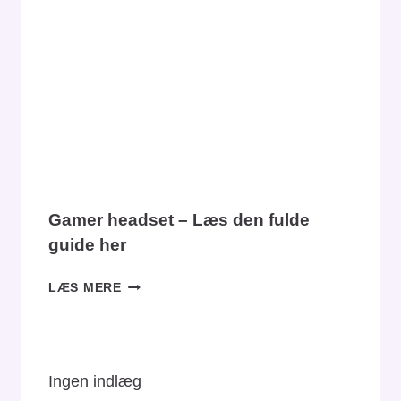
–
HVILKEN
MODEL
SKAL
DU
VÆLGE?
Gamer headset – Læs den fulde
guide her
GAMER
LÆS MERE
HEADSET
–
LÆS
DEN
Ingen indlæg
FULDE