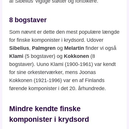
af Sibelius’ vigtige støtter og fortolkere.
8 bogstaver
Som nævnt er dette den mest populære længde
for finske komponister i krydsord. Udover
Sibelius
,
Palmgren
og
Melartin
finder vi også
Klami
(5 bogstaver) og
Kokkonen
(8
bogstaver). Uuno Klami (1900-1961) var kendt
for sine orkesterværker, mens Joonas
Kokkonen (1921-1996) var en af Finlands
førende komponister i det 20. århundrede.
Mindre kendte finske
komponister i krydsord