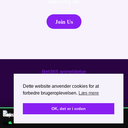
adipiscing elit.
Join Us
Bet365 anmeldelse
Dette website anvender cookies for at
About Us
All Categories
forbedre brugeroplevelsen.
Læs mere
Cookies & privatliv
Gamers Globe
Kontakt
OK, det er i orden
NYT DANSK BAND
×
Fejlstrøm – »Ikke i nat«
Afspil
Vi er helt nye og helt ukendte. Giv den ét gennemlyt?