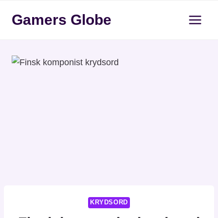
Fortsæt
Gamers Globe
til
indhold
KRYDSORD