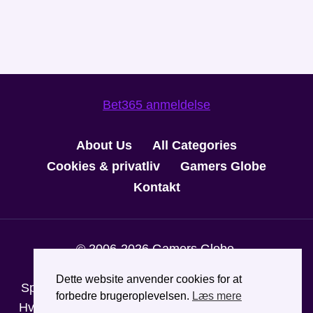
Bet365 anmeldelse
About Us
All Categories
Cookies & privatliv
Gamers Globe
Kontakt
© 2006-2026 Gamers Globe.
Udeluk dig via
ROFUS
.
StopSpillet
er
Dette website anvender cookies for at
Spillemyndighedens hjælpelinje til ansvarligt spil.
forbedre brugeroplevelsen.
Læs mere
Hvis du har brug for hjælp, kan du ringe til +45 70