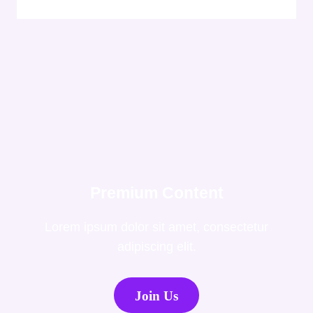
Premium Content
Lorem ipsum dolor sit amet, consectetur
adipiscing elit.
Join Us