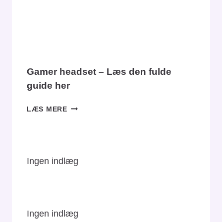
DU
VÆLGE?
Gamer headset – Læs den fulde
guide her
GAMER
LÆS MERE
HEADSET
–
LÆS
DEN
Ingen indlæg
FULDE
GUIDE
HER
Ingen indlæg