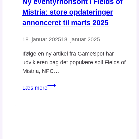
Ny eventyrhorisont i Fields of
Mistria: store opdateringer
annonceret til marts 2025
18. januar 2025
18. januar 2025
Ifølge en ny artikel fra GameSpot har
udvikleren bag det populære spil Fields of
Mistria, NPC…
Ny
Læs mere
eventyrhorisont
i
Fields
of
Mistria:
store