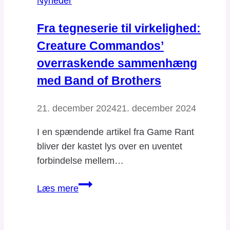
Nyheder
Fra tegneserie til virkelighed:
Creature Commandos’
overraskende sammenhæng
med Band of Brothers
21. december 2024
21. december 2024
I en spændende artikel fra Game Rant
bliver der kastet lys over en uventet
forbindelse mellem…
Fra
Læs mere
tegneserie
til
virkelighed: