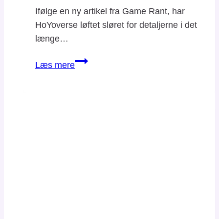
Ifølge en ny artikel fra Game Rant, har
HoYoverse løftet sløret for detaljerne i det
længe…
Pyro
Læs mere
Traveler
i
Genshin
Impact:
en
flamme,
der
lyser
vejen
frem