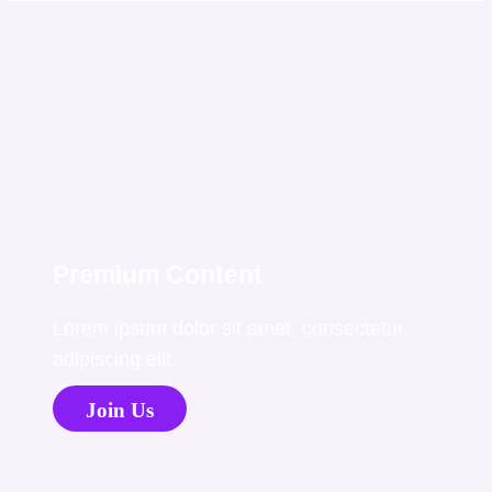
Premium Content
Lorem ipsum dolor sit amet, consectetur
adipiscing elit.
Join Us