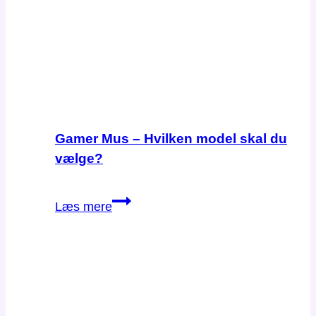
Gamer Mus – Hvilken model skal du
vælge?
Gamer
Læs mere
Mus
–
Hvilken
model
skal