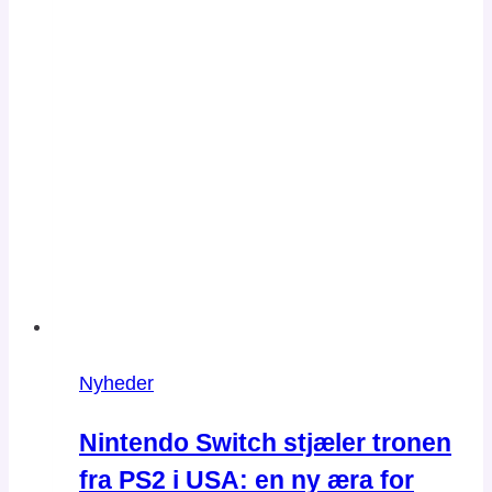
BioWare
Nyheder
Nintendo Switch stjæler tronen
fra PS2 i USA: en ny æra for