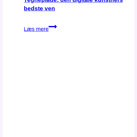
bedste ven
Tegneplade:
Læs mere
den
digitale
kunstners
bedste
ven