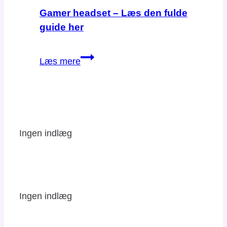
Gamer headset – Læs den fulde
guide her
Gamer
Læs mere
headset
–
Læs
den
fulde
Ingen indlæg
guide
her
Ingen indlæg