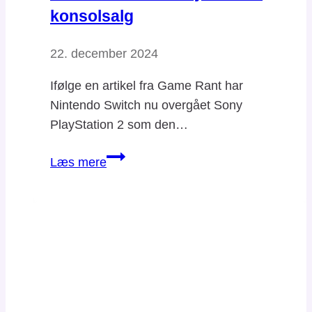
konsolsalg
22. december 2024
Ifølge en artikel fra Game Rant har
Nintendo Switch nu overgået Sony
PlayStation 2 som den…
Nintendo
Læs mere
Switch
stjæler
tronen
fra
PS2
i
USA: