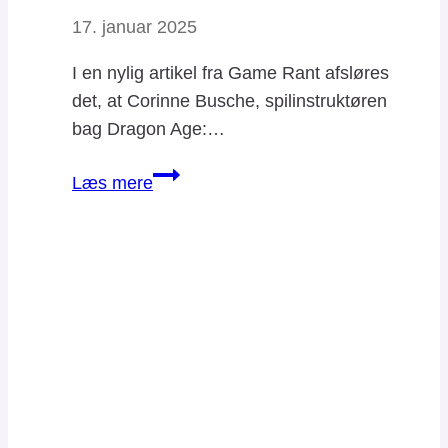
17. januar 2025
I en nylig artikel fra Game Rant afsløres
det, at Corinne Busche, spilinstruktøren
bag Dragon Age:…
Farvel
Læs mere
til
en
visionær:
Dragon
Age:
The
Veilguard’s
instruktør
forlader