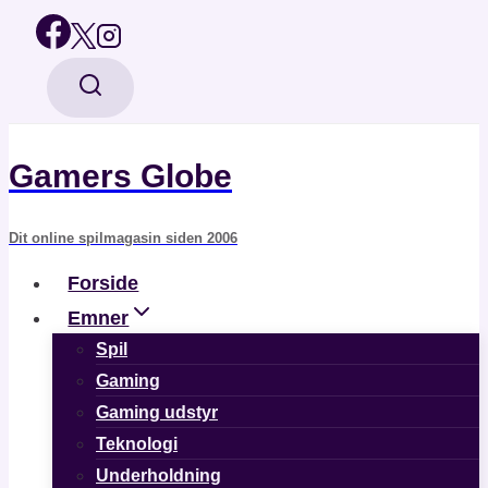
Fortsæt
til
indhold
Gamers Globe
Dit online spilmagasin siden 2006
Forside
Emner
Spil
Gaming
Gaming udstyr
Teknologi
Underholdning