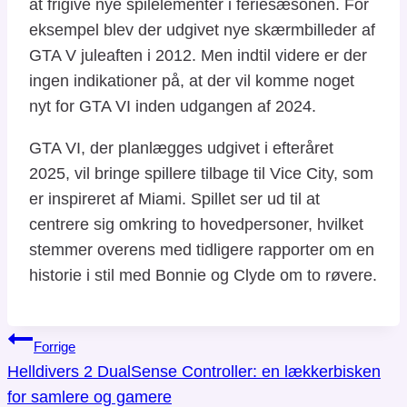
at frigive nye spilelementer i feriesæsonen. For
eksempel blev der udgivet nye skærmbilleder af
GTA V juleaften i 2012. Men indtil videre er der
ingen indikationer på, at der vil komme noget
nyt for GTA VI inden udgangen af 2024.
GTA VI, der planlægges udgivet i efteråret
2025, vil bringe spillere tilbage til Vice City, som
er inspireret af Miami. Spillet ser ud til at
centrere sig omkring to hovedpersoner, hvilket
stemmer overens med tidligere rapporter om en
historie i stil med Bonnie og Clyde om to røvere.
Indlægsnavigation
Forrige
Helldivers 2 DualSense Controller: en lækkerbisken
for samlere og gamere