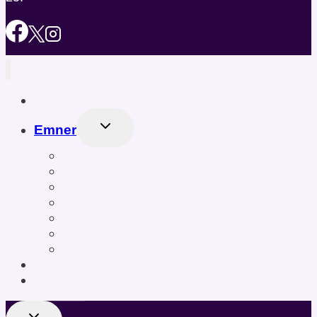
Forside
Skift
Emner
Undermenu
Spil
Gaming
Gaming udstyr
Teknologi
Underholdning
Krydsord
Nyheder
About Us
Kontakt