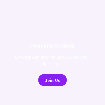
Premium Content
Lorem ipsum dolor sit amet, consectetur
adipiscing elit.
Join Us