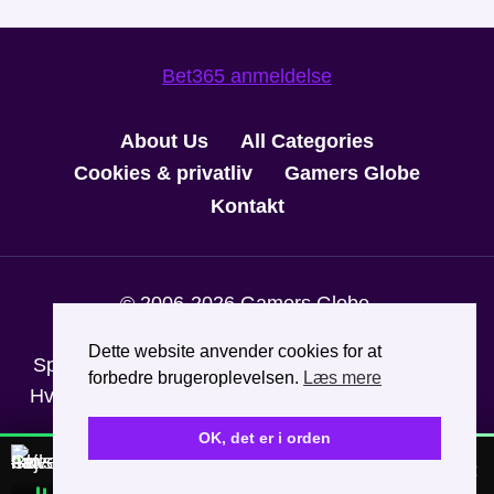
Bet365 anmeldelse
About Us
All Categories
Cookies & privatliv
Gamers Globe
Kontakt
© 2006-2026 Gamers Globe.
Udeluk dig via
ROFUS
.
StopSpillet
er
Dette website anvender cookies for at
Spillemyndighedens hjælpelinje til ansvarligt spil.
forbedre brugeroplevelsen.
Læs mere
Hvis du har brug for hjælp, kan du ringe til +45 70
22 28 25.
OK, det er i orden
NYT DANSK BAND
×
Fejlstrøm – »Ikke i nat«
Afspil
Vi er helt nye og helt ukendte. Giv den ét gennemlyt?