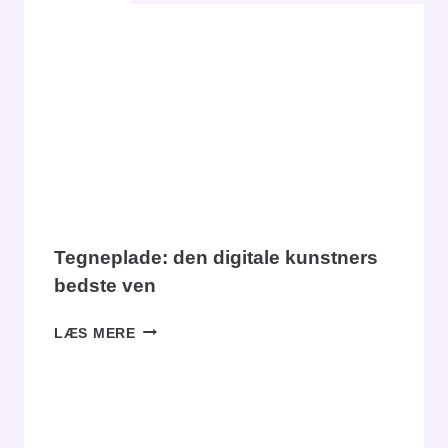
Tegneplade: den digitale kunstners
bedste ven
TEGNEPLADE:
LÆS MERE
DEN
DIGITALE
KUNSTNERS
BEDSTE
VEN