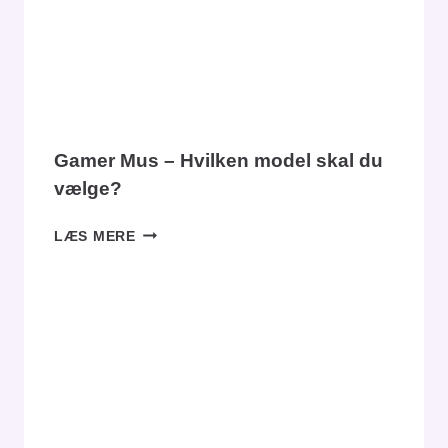
Gamer Mus – Hvilken model skal du
vælge?
GAMER
LÆS MERE
MUS
–
HVILKEN
MODEL
SKAL
DU
VÆLGE?