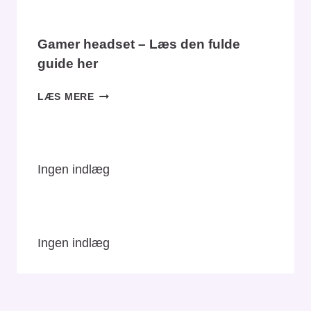
Gamer headset – Læs den fulde
guide her
GAMER
LÆS MERE
HEADSET
–
LÆS
DEN
Ingen indlæg
FULDE
GUIDE
HER
Ingen indlæg