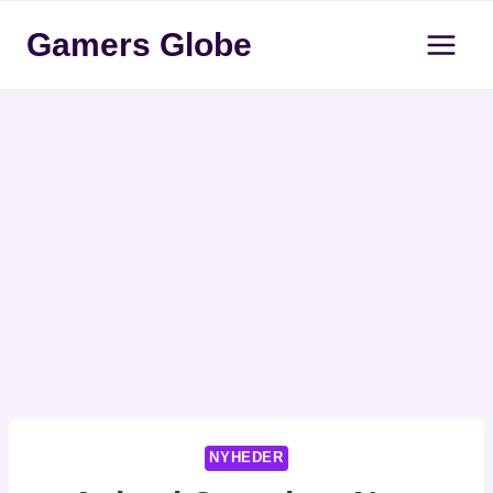
Fortsæt
Gamers Globe
til
indhold
NYHEDER