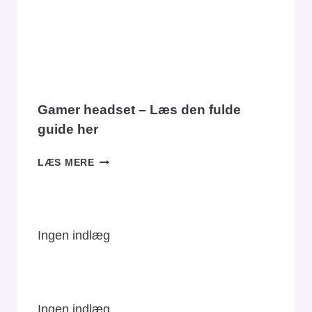
DU
VÆLGE?
Gamer headset – Læs den fulde
guide her
GAMER
LÆS MERE
HEADSET
–
LÆS
DEN
Ingen indlæg
FULDE
GUIDE
HER
Ingen indlæg