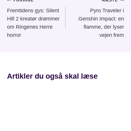
Indlægsnavigation
FORRIGE
NÆSTE
Fremtidens gys: Silent
Pyro Traveler i
Hill 2 kreatør drømmer
Genshin Impact: en
om Ringenes Herre
flamme, der lyser
horror
vejen frem
Artikler du også skal læse