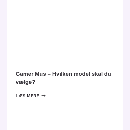
DIGITALE
KUNSTNERS
BEDSTE
VEN
Gamer Mus – Hvilken model skal du
vælge?
GAMER
LÆS MERE
MUS
–
HVILKEN
MODEL
SKAL