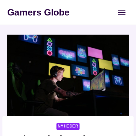
Fortsæt
Gamers Globe
til
indhold
NYHEDER