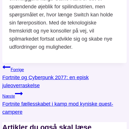
spændende øjeblik for spilindustrien, men
spørgsmålet er, hvor længe Switch kan holde
sin førerposition. Med de teknologiske
fremskridt og nye konsoller på vej, vil
spilmarkedet fortsat udvikle sig og skabe nye
udfordringer og muligheder.
Indlægsnavigation
Forrige
Fortnite og Cyberpunk 2077: en episk
juleoverraskelse
Næste
Fortnite fællesskabet i kamp mod kyniske quest-
campere
Artikler du også skal læse