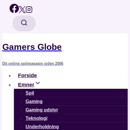
Fortsæt
til
indhold
Gamers Globe
Dit online spilmagasin siden 2006
Forside
Emner
Spil
Gaming
Gaming udstyr
Teknologi
Underholdning