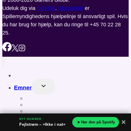
© 2006-2026 Gamers Globe.
Udeluk dig via
ROFUS
.
StopSpillet
er
Spillemyndighedens hjælpelinje til ansvarligt spil. Hvis
du har brug for hjælp, kan du ringe til +45 70 22 28
25.
Forside
Skift
Emner
Undermenu
Spil
Gaming
Gaming udstyr
Teknologi
NYT NUMMER
×
Hør den på Spotify
Underholdning
Fejlstrøm – »Ikke i nat«
Krydsord