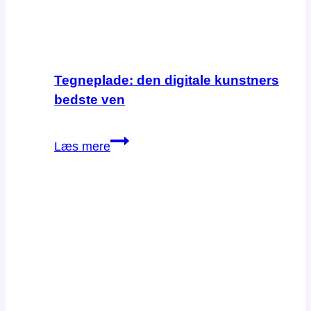
Tegneplade: den digitale kunstners
bedste ven
Tegneplade:
Læs mere
den
digitale
kunstners
bedste
ven