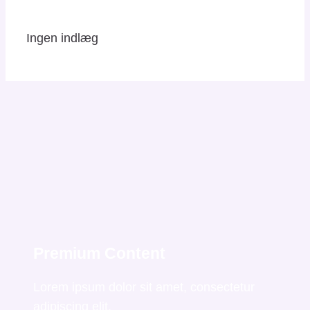
Ingen indlæg
Premium Content
Lorem ipsum dolor sit amet, consectetur
adipiscing elit.