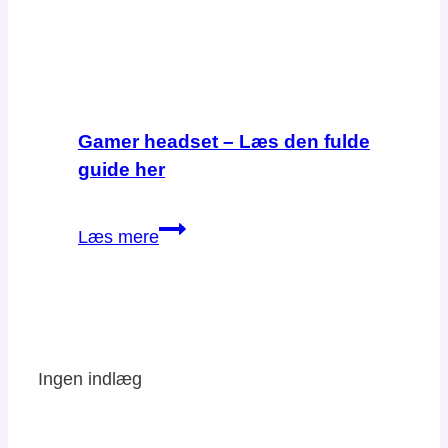
Gamer headset – Læs den fulde
guide her
Gamer
Læs mere
headset
–
Læs
den
fulde
Ingen indlæg
guide
her