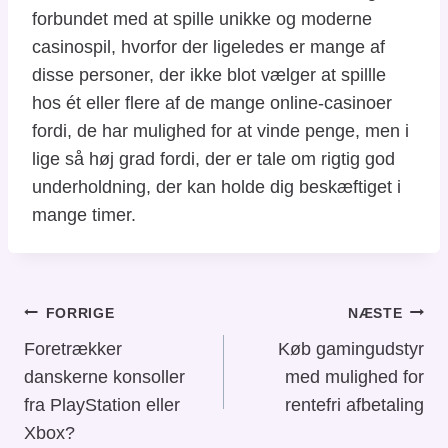
forbundet med at spille unikke og moderne
casinospil, hvorfor der ligeledes er mange af
disse personer, der ikke blot vælger at spillle
hos ét eller flere af de mange online-casinoer
fordi, de har mulighed for at vinde penge, men i
lige så høj grad fordi, der er tale om rigtig god
underholdning, der kan holde dig beskæftiget i
mange timer.
Indlægsnavigation
FORRIGE
NÆSTE
Foretrækker
Køb gamingudstyr
danskerne konsoller
med mulighed for
fra PlayStation eller
rentefri afbetaling
Xbox?