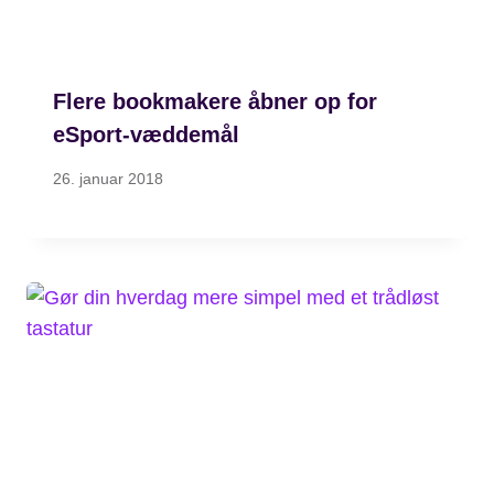
Flere bookmakere åbner op for
eSport-væddemål
26. januar 2018