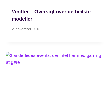
Vinilter – Oversigt over de bedste
modeller
2. november 2015