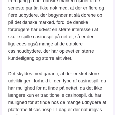
fremgang på det danske marked i løbet af de
seneste par år. Ikke nok med, at der er flere og
flere udbydere, der begynder at slå dørene op
på det danske marked, fordi de danske
forbrugere har udvist en større interesse i at
skulle spille casinospil på nettet, så er der
ligeledes også mange af de etablere
casinoudbydere, der har oplevet en større
kundetilgang og større aktivitet.
Det skyldes med garanti, at der er sket store
udviklinger i forhold til den type af casinospil, du
har mulighed for at finde på nettet, da det ikke
længere kun er traditionelle casinospil, du har
mulighed for at finde hos de mange udbydere af
platforme til casinospil. I dag er der naturligvis