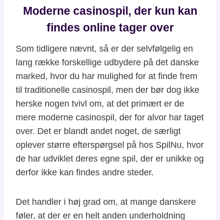
Moderne casinospil, der kun kan
findes online tager over
Som tidligere nævnt, så er der selvfølgelig en
lang række forskellige udbydere på det danske
marked, hvor du har mulighed for at finde frem
til traditionelle casinospil, men der bør dog ikke
herske nogen tvivl om, at det primært er de
mere moderne casinospil, der for alvor har taget
over. Det er blandt andet noget, de særligt
oplever større efterspørgsel på hos SpilNu, hvor
de har udviklet deres egne spil, der er unikke og
derfor ikke kan findes andre steder.
Det handler i høj grad om, at mange danskere
føler, at der er en helt anden underholdning