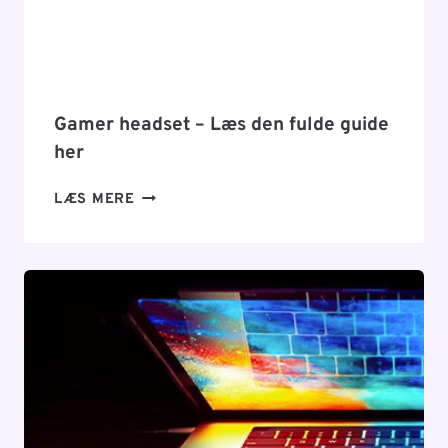
VÆLGE?
Gamer headset – Læs den fulde guide
her
GAMER
LÆS MERE
HEADSET
–
LÆS
DEN
FULDE
GUIDE
HER