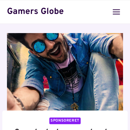
Fortsæt
Gamers Globe
til
indhold
SPONSORERET